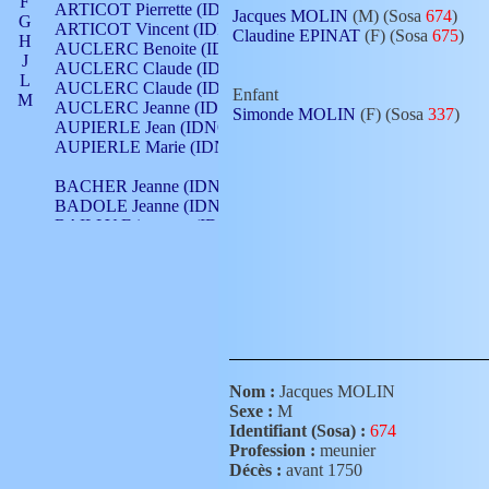
F
ARTICOT Pierrette (IDNO 210)
Jacques MOLIN
(M) (Sosa
674
)
G
ARTICOT Vincent (IDNO 210)
Claudine EPINAT
(F) (Sosa
675
)
H
AUCLERC Benoite (IDNO 451)
J
AUCLERC Claude (IDNO 902)
L
AUCLERC Claude (IDNO 902)
Enfant
M
AUCLERC Jeanne (IDNO 199)
Simonde MOLIN
(F) (Sosa
337
)
N
AUPIERLE Jean (IDNO 954)
O
AUPIERLE Marie (IDNO )
P
Q
BACHER Jeanne (IDNO )
R
BADOLE Jeanne (IDNO 867)
S
BAILLY Etiennette (IDNO )
T
BAILLY Francois (IDNO 860)
V
BAILLY François (IDNO )
BAILLY Nicolle (IDNO 215)
BAILLY Pierre (IDNO 430)
BAIZET Claudine (IDNO )
BALLAY Anne (IDNO 355)
BALLY Gabrielle (IDNO 141)
BARNAY François (IDNO 418)
Nom :
Jacques MOLIN
BARRAUD Antoine (IDNO 116)
Sexe :
M
BARRAUD Antoine (IDNO 464)
Identifiant (Sosa) :
674
BARRAUD Benoît (IDNO 116)
Profession :
meunier
BARRAUD Denis (IDNO 116)
Décès :
avant 1750
BARRAUD Etienne (IDNO 464)