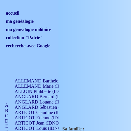
accueil
ma généalogie
ma généalogie militaire
collection "Patrie"
recherche avec Google
ALLEMAND Barthélemy (IDNO 330)
ALLEMAND Marie (IDNO 165)
ALLOIN Philiberte (IDNO 449)
ANGLARD Bernard (IDNO 4)
ANGLARD Louane (IDNO 4)
A
ANGLARD Sébastien (IDNO 4)
B
ARTICOT Claudine (IDNO 105)
C
ARTICOT Etienne (IDNO 420)
D
ARTICOT Jean (IDNO 210)
E
ARTICOT Louis (IDNO 420)
Sa famille :