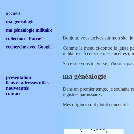
accueil
ma généalogie
ma généalogie militaire
Bonjour, vous arrivez sur mon site, j
collection "Patrie"
recherche avec Google
Comme le menu çi-contre le laisse penser, je vais dédier ce site à mes recherches généalogiques, d'une part dans un sens assez large, puis plus particulièrement à la généalogie
militaire et à ceux de mes ancêtres qu
Si ce site vous intéresse, n'hésitez 
ma généalogie
présentation
liens et adresses utiles
nouveautés
Dans un premier temps, je souhaite retrouver tous mes ancêtres jusqu'à la révolution sans distinction de branche, puis lorsque j'en aurai fini avec l'état civil je me jeterai dans les
contact
registres paroissiaux.
Mes origines sont plutôt concentrées