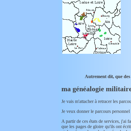
Autrement dit, que de
ma généalogie militair
Je vais m'attacher à retracer les parc
Je veux donner le parcours personnel 
A partir de ces états de services, j'ai fait la liste des régiments aux-quels ont appartenus mes aïeux. Je souhaite pouvoir faire connaître les combats aux-quels ils ont participés ainsi
que les pages de gloire qu'ils ont écri